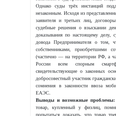
Однако суды трёх инстанций под
незаконным. Исходя из представленны
заявителя и третьих лиц, договоры
судебные решения о взыскании ден
доказывания по настоящему делу, с
довода Предпринимателя о том, ч
собственниками, приобретшими с
(частично — на территории РФ, а ч
России всем спорным смартф
свидетельствующие о законных ос
добросовестный участник граждански
сомнения в законности ввоза моб
ЕАЭС.
Выводы и возможные проблемы
товар, купленный у физлиц, пом
попытаться доказать, что товар тр