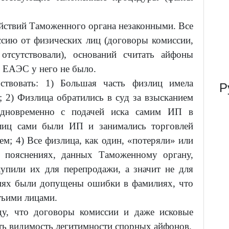
ействий Таможенного органа незаконными. Все
сию от физических лиц (договоры комиссии,
отсутствовали), оснований считать айфоны
 ЕАЭС у него не было.
твовать: 1) Большая часть физлиц имела
Р
 2) Физлица обратились в суд за взысканием
дновременно с подачей иска самим ИП в
лиц сами были ИП и занимались торговлей
; 4) Все физлица, как один, «потеряли» или
 пояснениях, данных Таможенному органу,
купили их для перепродажи, а значит не для
иях были допущены ошибки в фамилиях, что
тьими лицами.
, что договоры комиссии и даже исковые
ать видимость легитимности спорных айфонов.