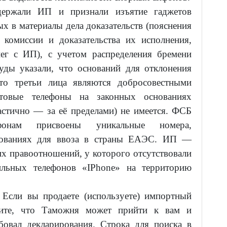
держали ИП и признали изъятие гаджетов
х в материалы дела доказательств (пояснения
 комиссии и доказательства их исполнения,
ег с ИП), с учетом распределения бремени
уды указали, что оснований для отклонения
то третьи лица являются добросовестными
отовые телефоны на законных основаниях
астично — за её пределами) не имеется. ФСБ
онам присвоены уникальные номера,
нованиях для ввоза в страны ЕАЭС. ИП —
х правоотношений, у которого отсутствовали
ильных телефонов «IPhone» на территорию
:
Если вы продаете (используете) импортный
ните, что Таможня может прийти к вам и
ебовал декларирования. Строка для поиска в