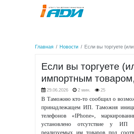
Главная
Новости
Если вы торгуете (ил
Если вы торгуете (и
импортным товаром,
29.06.2026
2 мин.
25
В Таможню кто-то сообщил о возмож
принадлежащем ИП. Таможня иници
телефонов «IPhone», маркирован
установлено отсутствие у ИП 
реализуемых им товаров под соот