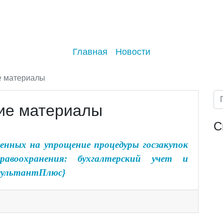
Главная
Новости
е материалы
ие материалы
С
енных на упрощение процедуры госзакупок
дравоохранения: бухгалтерский учет и
нсультантПлюс}