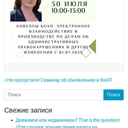
Навигация по записям
Не пропустите! Семинар об обновлениях в КоАП
Свежие записи
Движимое или недвижимое? That is the question!
(Для случаев доначисления налога на