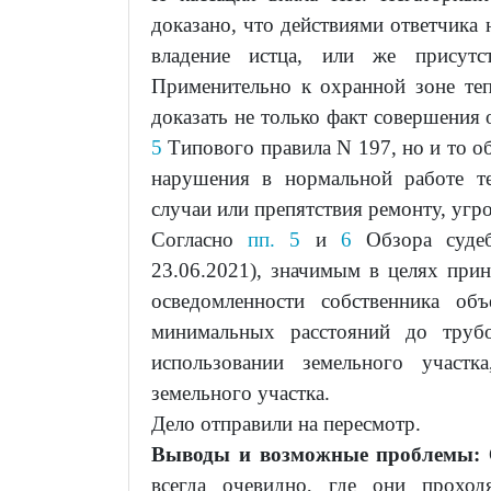
доказано, что действиями ответчика 
владение истца, или же присутст
Применительно к охранной зоне теп
доказать не только факт совершения
5
Типового правила N 197, но и то об
нарушения в нормальной работе те
случаи или препятствия ремонту, угро
Согласно
пп. 5
и
6
Обзора судеб
23.06.2021), значимым в целях прин
осведомленности собственника об
минимальных расстояний до трубо
использовании земельного участк
земельного участка.
Дело отправили на пересмотр.
Выводы и возможные проблемы:
всегда очевидно, где они проход