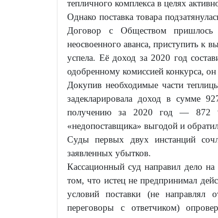
тепличного комплекса в целях активн
Однако поставка товара подзатянулась
Договор с Обществом пришлось р
неосвоенного аванса, приступить к 
успела. Её доход за 2020 год состав
одобренному комиссией конкурса, он 
Докупив необходимые части теплицы
задекларировала доход в сумме 9
получению за 2020 год — 872 9
«недопоставщика» выгодой и обратила
Суды первых двух инстанций сочл
заявленных убытков.
Кассационный суд направил дело на
том, что истец не предпринимал дей
условий поставки (не направлял о
переговоры с ответчиком) опрове