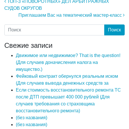
Навигация по записям
ТОП-3 «ПОВОРОТНЫХ» ДЕЛ АРБИТРАЖНЫХ
СУДОВ ОКРУГОВ
Приглашаем Вас на тематический мастер-класс
Свежие записи
Движимое или недвижимое? That is the question!
(Для случаев доначисления налога на
имущество.)
Фейковый контракт обернулся реальным иском
(Для случаев вывода денежных средств за
Если стоимость восстановительного ремонта ТС
после ДТП превышает 400 000 рублей (Для
случаев требования со страховщика
восстановительного ремонта)
(без названия)
(без названия)