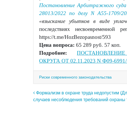
Постановление Арбитражного суда
28013/2022 по делу N А55-1709/20
«взыскание убытков в виде упла
последствиях несвоевременной р
https://t.me/HozBezopasnost/593
Цена вопроса:
65 289 руб. 57 коп.
Подробнее:
ПОСТАНОВЛЕНИЕ
ОКРУГА ОТ 02.11.2023 N Ф09-6991
Риски современного законодательства
Навигация по записям
Формализм в охране труда недопустим (Д
случаев несоблюдения требований охраны т