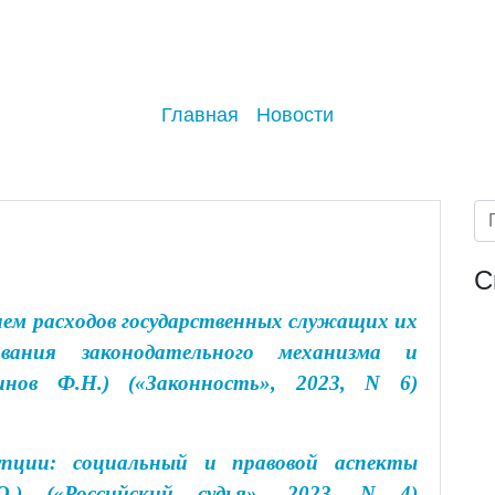
Главная
Новости
С
ем расходов государственных служащих их
ования законодательного механизма и
инов Ф.Н.) («Законность», 2023, N 6)
упции: социальный и правовой аспекты
О.) («Российский судья», 2023, N 4)