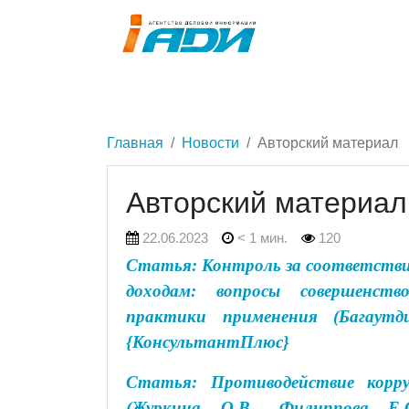
Главная
Новости
Авторский материал
Авторский материал
22.06.2023
< 1 мин.
120
Статья: Контроль за соответстви
доходам: вопросы совершенств
практики применения (Багаутд
{КонсультантПлюс}
Статья: Противодействие корр
(Журкина О.В., Филиппова Е.