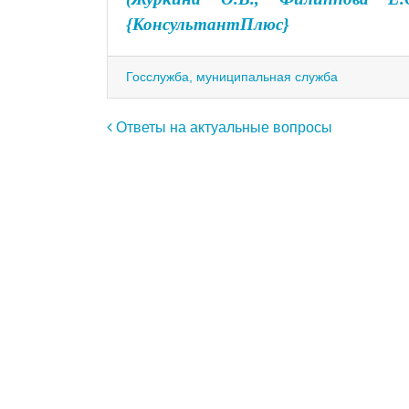
{КонсультантПлюс}
Госслужба, муниципальная служба
Навигация по записям
Ответы на актуальные вопросы