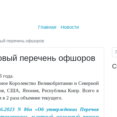
Главная
Новости
вый перечень офшоров
овый перечень офшоров
С
3 года.
нное Королевство Великобритании и Северной
ия, США, Япония, Республика Кипр. Всего в
 в 2 раза объемнее текущего.
6.2023 N 86н «Об утверждении Перечня
оставляющих льготный налоговый режим