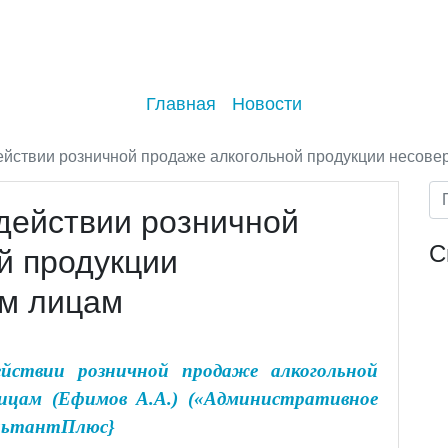
Главная
Новости
действии розничной продаже алкогольной продукции несов
одействии розничной
С
й продукции
м лицам
йствии розничной продаже алкогольной
ицам (Ефимов А.А.) («Административное
сультантПлюс}