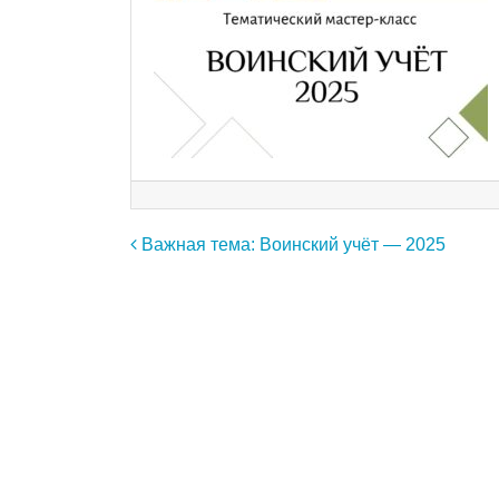
Навигация по записям
Важная тема: Воинский учёт — 2025