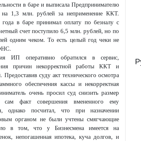
ельности в баре и выписала Предпринимателю
на 1,3 млн. рублей за неприменение ККТ.
е года в баре принимал оплату по безналу с
четный счет поступило 6,5 млн. рублей, но по
лей одним чеком. То есть целый год чеки не
ФНС.
ния ИП оперативно обратился в сервис,
Р
ния причин некорректной работы ККТ и
. Предоставив суду акт технического осмотра
аммного обеспечения кассы и некорректная
иниматель очень просил суд снизить размер
ь сам факт совершения вмененного ему
я, однако посчитал, что при назначении
оговым органом не были учтены смягчающие
 Дело в том, что у Бизнесмена имеется на
нок, непогашенная ипотека, куча долгов, и