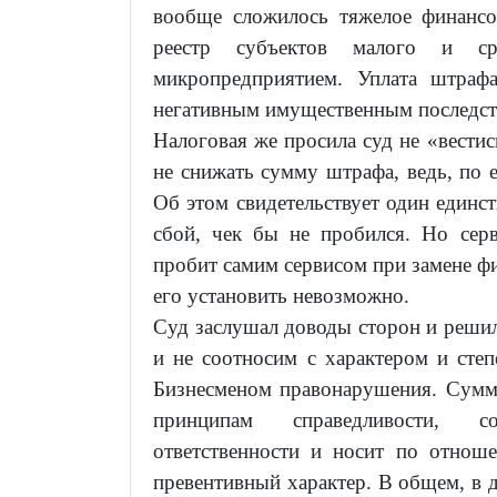
вообще сложилось тяжелое финанс
реестр субъектов малого и сре
микропредприятием. Уплата штраф
негативным имущественным последст
Налоговая же просила суд не «вести
не снижать сумму штрафа, ведь, по
Об этом свидетельствует один единс
сбой, чек бы не пробился. Но сер
пробит самим сервисом при замене ф
его установить невозможно.
Суд заслушал доводы сторон и решил
и не соотносим с характером и сте
Бизнесменом правонарушения. Сумма
принципам справедливости, с
ответственности и носит по отнош
превентивный характер. В общем, в 