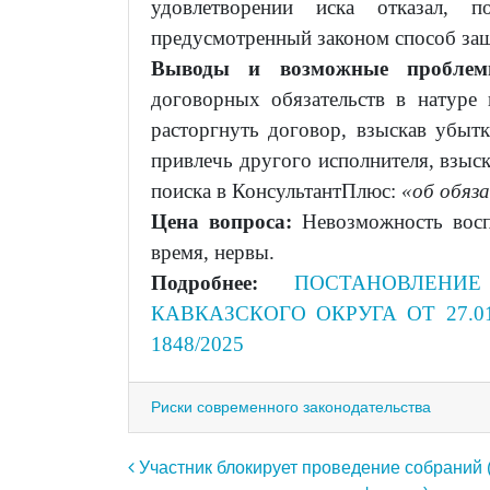
удовлетворении иска отказал, 
предусмотренный законом способ за
Выводы и возможные пробле
договорных обязательств в натур
расторгнуть договор, взыскав убытк
привлечь другого исполнителя, взыс
поиска в КонсультантПлюс:
«об обяз
Цена вопроса:
Невозможность восп
время, нервы.
Подробнее:
ПОСТАНОВЛЕНИ
КАВКАЗСКОГО ОКРУГА ОТ 27.01.
1848/2025
Риски современного законодательства
Навигация по записям
Участник блокирует проведение собраний 