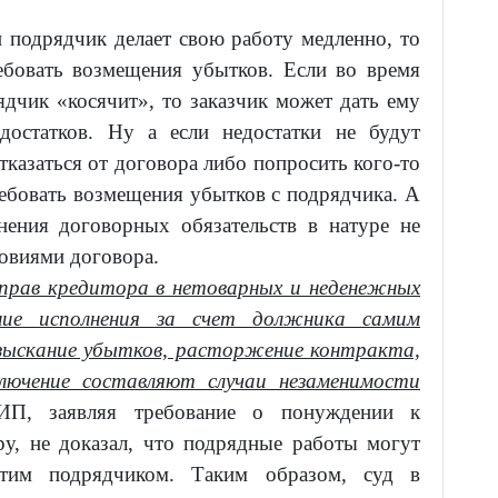
и подрядчик делает свою работу медленно, то
ебовать возмещения убытков. Если во время
дчик «косячит», то заказчик может дать ему
достатков. Ну а если недостатки не будут
тказаться от договора либо попросить кого-то
ребовать возмещения убытков с подрядчика. А
нения договорных обязательств в натуре не
овиями договора.
рав кредитора в нетоварных и неденежных
ение исполнения за счет должника самим
зыскание убытков, расторжение контракта,
лючение составляют случаи незаменимости
П, заявляя требование о понуждении к
ру, не доказал, что подрядные работы могут
тим подрядчиком. Таким образом, суд в