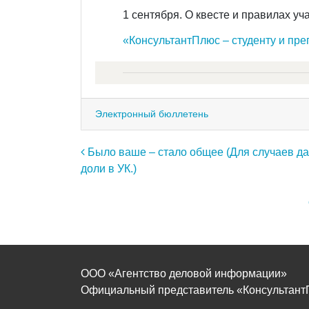
1 сентября. О квесте и правилах уч
«КонсультантПлюс – студенту и пр
Электронный бюллетень
Навигация по записям
Было ваше – стало общее (Для случаев д
доли в УК.)
ООО «Агентство деловой информации»
Официальный представитель «КонсультантПл