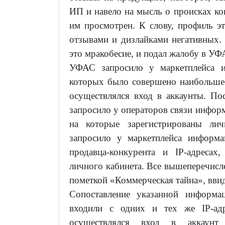
ИП и навело на мысль о происках ко
им просмотрен. К слову, профиль 
отзывами и дизлайками негативных. 
это мракобесие, и подал жалобу в УФ
УФАС запросило у маркетплейса и
которых было совершено наибольшее 
осуществлялся вход в аккаунты. П
запросило у операторов связи инфор
на которые зарегистрированы ли
запросило у маркетплейса информ
продавца-конкурента и IP-адресах
личного кабинета. Все вышеперечисл
пометкой «Коммерческая тайна», вви
Сопоставление указанной информа
входили с одних и тех же IP-адр
осуществлялся вход в аккаунт 