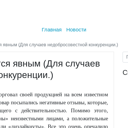
Главная
Новости
я явным (Для случаев недобросовестной конкуренции.)
тся явным (Для случаев
С
онкуренции.)
рговал своей продукцией на всем известном
товар посыпались негативные отзывы, которые,
бщего с действительностью. Помимо этого,
ны» неизвестными лицами, а положительные
ли «дизлайкнуты». Все это очень опечалило