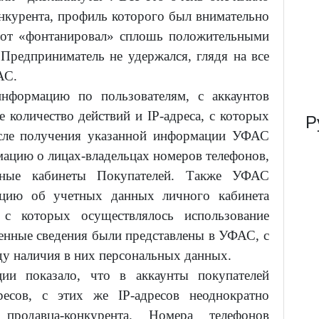
нкурента, профиль которого был внимательно
этот «фонтанировал» сплошь положительными
Предприниматель не удержался, глядя на все
АС.
нформацию по пользователям, с аккаунтов
количество действий и IP-адреса, с которых
Р
осле получения указанной информации УФАС
мацию о лицах-владельцах номеров телефонов,
чные кабинеты Покупателей. Также УФАС
ацию об учетных данных личного кабинета
, с которых осуществлялось использование
енные сведения были представлены в УФАС, с
ду наличия в них персональных данных.
ции показало, что в аккаунты покупателей
есов, с этих же IP-адресов неоднократно
продавца-конкурента. Номера телефонов