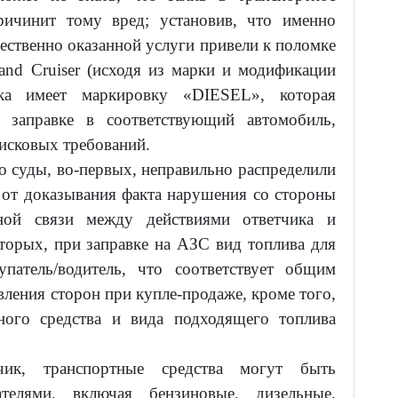
ричинит тому вред; установив, что именно
чественно оказанной услуги привели к поломке
and Cruiser (исходя из марки и модификации
ка имеет маркировку «DIESEL», которая
т заправке в соответствующий автомобиль,
исковых требований.
о суды, во-первых, неправильно распределили
 от доказывания факта нарушения со стороны
ной связи между действиями ответчика и
торых, при заправке на АЗС вид топлива для
упатель/водитель, что соответствует общим
ления сторон при купле-продаже, кроме того,
тного средства и вида подходящего топлива
чик, транспортные средства могут быть
телями, включая бензиновые, дизельные,