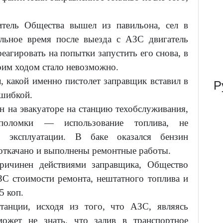
витель Общества вышел из павильона, сел в
ельное время после выезда с АЗС двигатель
реагировать на попытки запустить его снова, в
оим ходом стало невозможно.
, какой именно пистолет заправщик вставил в
Р
ошибкой.
 на эвакуаторе на станцию техобслуживания,
поломки — использование топлива, не
о эксплуатации. В баке оказался бензин
откачано и выполнены ремонтные работы.
ричинен действиями заправщика, Общество
ЗС стоимости ремонта, нештатного топлива и
5 коп.
танции, исходя из того, что АЗС, являясь
может не знать, что залив в транспортное