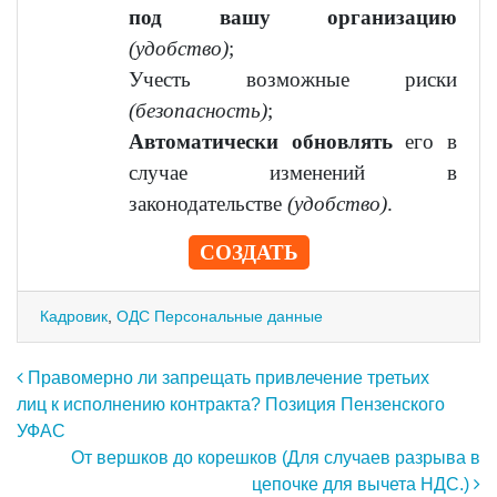
под вашу организацию
(удобство)
;
Учесть возможные риски
(безопасность)
;
Автоматически обновлять
его в
случае изменений в
законодательстве
(удобство)
.
СОЗДАТЬ
Кадровик
,
ОДС Персональные данные
Навигация по записям
Правомерно ли запрещать привлечение третьих
лиц к исполнению контракта? Позиция Пензенского
УФАС
От вершков до корешков (Для случаев разрыва в
цепочке для вычета НДС.)