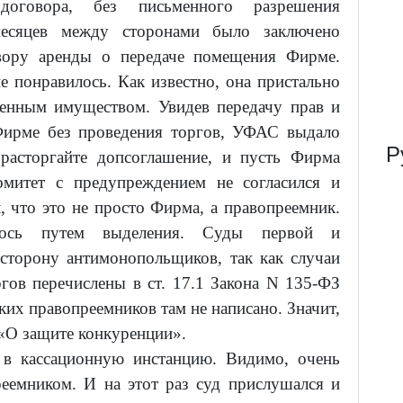
договора, без письменного разрешения
месяцев между сторонами было заключено
овору аренды о передаче помещения Фирме.
 понравилось. Как известно, она пристально
венным имуществом. Увидев передачу прав и
Фирме без проведения торгов, УФАС выдало
Р
расторгайте допсоглашение, и пусть Фирма
омитет с предупреждением не согласился и
л, что это не просто Фирма, а правопреемник.
валось путем выделения. Суды первой и
 сторону антимонопольщиков, так как случаи
гов перечислены в ст. 17.1 Закона N 135-ФЗ
ких правопреемников там не написано. Значит,
«О защите конкуренции».
 в кассационную инстанцию. Видимо, очень
еемником. И на этот раз суд прислушался и