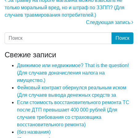
Навигация по записям
За травму на пороге магазина можно взыскать не
только моральный вред, но и штраф по ЗЗПП? (Для
случаев травмирования потребителей.)
Следующая запись
Свежие записи
Движимое или недвижимое? That is the question!
(Для случаев доначисления налога на
имущество.)
Фейковый контракт обернулся реальным иском
(Для случаев вывода денежных средств за
Если стоимость восстановительного ремонта ТС
после ДТП превышает 400 000 рублей (Для
случаев требования со страховщика
восстановительного ремонта)
(без названия)