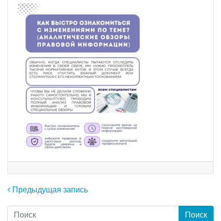
Навигация по записям
Предыдущая запись