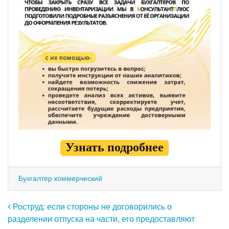
Узнать подробнее
Бухгалтер коммерческий
Навигация по записям
Роструд: если стороны не договорились о
разделении отпуска на части, его предоставляют