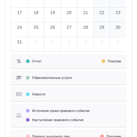
17
18
19
20
21
22
23
24
25
26
27
28
29
30
31
1
2
3
4
5
6
Отчет
Платежи
Образовательные услуги
Новости
Истечение срока правового события
Наступление правового события
Перенос выходного дня
Праздник