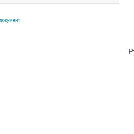
документ,
Р