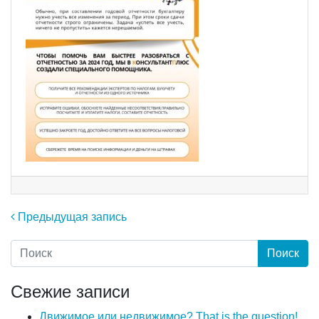
Навигация по записям
Предыдущая запись
Свежие записи
Движимое или недвижимое? That is the question!